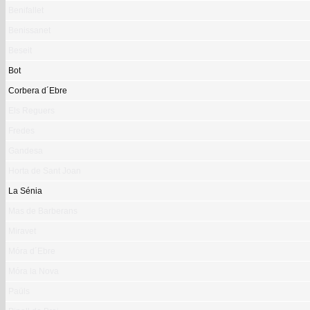
Benifallet
Benissanet
Beseit
Bot
Corbera d´Ebre
Els Reguers
Fredes
Gandesa
Horta de Sant Joan
La Sénia
Mas de Barberans
Miravet
Móra d´Ebre
Móra la Nova
Paüls