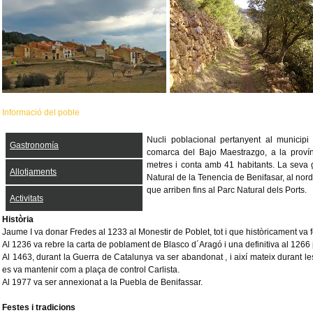
Informació del poble
Nucli poblacional pertanyent al municipi
Gastronomía
comarca del Bajo Maestrazgo, a la provín
metres i conta amb 41 habitants. La seva
Allotjaments
Natural de la Tenencia de Benifasar, al n
que arriben fins al Parc Natural dels Ports.
Activitats
Història
Jaume I va donar Fredes al 1233 al Monestir de Poblet, tot i que històricament va 
Al 1236 va rebre la carta de poblament de Blasco d´Aragó i una definitiva al 1266 p
Al 1463, durant la Guerra de Catalunya va ser abandonat , i així mateix durant le
es va mantenir com a plaça de control Carlista.
Al 1977 va ser annexionat a la Puebla de Benifassar.
Festes i tradicions