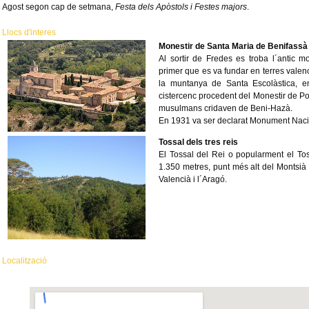
Agost segon cap de setmana,
Festa dels Apòstols i Festes majors
.
Llocs d'interes
Monestir de Santa Maria de Benifassà
Al sortir de Fredes es troba l´antic 
primer que es va fundar en terres valenc
la muntanya de Santa Escolàstica, en
cistercenc procedent del Monestir de Pob
musulmans cridaven de Beni-Hazà.
En 1931 va ser declarat Monument Naci
Tossal dels tres reis
El Tossal del Rei o popularment el T
1.350 metres, punt més alt del Montsià
Valencià i l´Aragó.
Localització