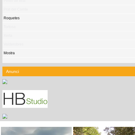
Pinell de Brai
Prat del Comte
Roquetes
Tortosa
Xerta
Valderobres
Mostra
Anunci
FREDES